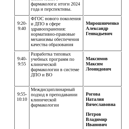
фармаколога: итоги 2024
года и перспективы.
ФГОС нового поколения
9:20-
Мирошниченко
и ДПО в сфере
9:40
Александр
здравоохранения:
Геннадьевич
нормативно-правовые
механизмы обеспечения
качества образования
Разработка типовых
9:40-
Максимов
учебных программ по
9:55
Максим
клинической
Леонидович
фармакологии в системе
ДПО и ВО
Междисциплинарный
9:55-
Рогова
подход в преподавании
10:10
Наталия
клинической
Вячеславовна
фармакологии
Петров
Владимир
Иванович