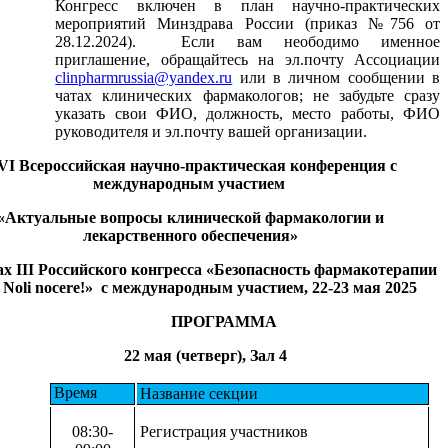
Конгресс включен в план научно-практических
мероприятий Минздрава России (приказ №756 от
28.12.2024). Если вам неободимо именное
приглашение, обращайтесь на эл.почту Ассоциации
clinpharmrussia@yandex.ru
или в личном сообщении в
чатах клинических фармакологов; не забудьте сразу
указать свои ФИО, должность, место работы, ФИО
руководителя и эл.почту вашей организации.
VI Всероссийская научно-практическая конференция с
международным участием
«Актуальные вопросы клинической фармакологии и
лекарственного обеспечения»
х III Российского конгресса «Безопасность фармакотерапии
: Noli nocere!» с международным участием, 22-23 мая 2025
ПРОГРАММА
22 мая (четверг), Зал 4
Время
Название секции
08:30-
Регистрация участников