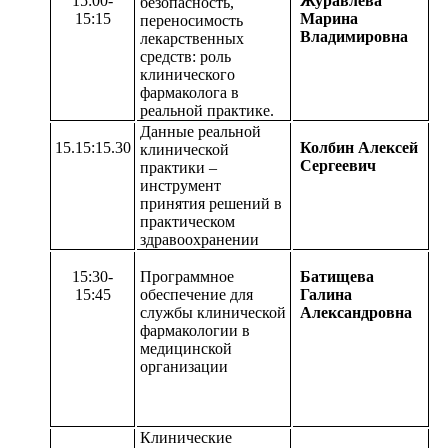
15:00-
Журавлева
безопасность,
15:15
Марина
переносимость
Владимировна
лекарственных
средств: роль
клинического
фармаколога в
реальной практике.
Данные реальной
15.15:15.30
Колбин Алексей
клинической
Сергеевич
практики –
инструмент
принятия решений в
практическом
здравоохранении
15:30-
Программное
Батищева
15:45
обеспечение для
Галина
службы клинической
Александровна
фармакологии в
медицинской
организации
Клинические