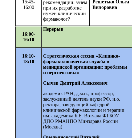
15:45-
Решетько Ольга
рекомендации: зачем
16:00
Вилоровна
при их разработке
нужен клинический
фармаколог?
Перерыв
16:00-
16:10
16:10-
Стратегическая сессия «Клинико-
18:10
фармакологическая служба в
медицинской организации: проблемы
и перспективы»
Сычев Дмитрий Алексеевич
академик РАН, д.м.н., профессор,
заслуженный деятель науки РФ, и.о.
ректора, заведующий кафедрой
клинической фармакологии и терапии
им. академика Б.Е. Вотчала ФГБОУ
ДПО РМАНПО Минздрава России
(Москва)
Омельяновский Виталий