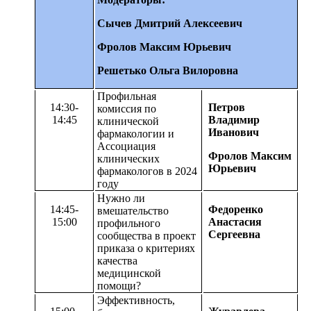
Сычев Дмитрий Алексеевич
Фролов Максим Юрьевич
Решетько Ольга Вилоровна
Профильная
14:30-
Петров
комиссия по
14:45
Владимир
клинической
Иванович
фармакологии и
Ассоциация
Фролов Максим
клинических
Юрьевич
фармакологов в 2024
году
Нужно ли
14:45-
Федоренко
вмешательство
15:00
Анастасия
профильного
Сергеевна
сообщества в проект
приказа о критериях
качества
медицинской
помощи?
Эффективность,