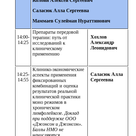
Колбин Алексей Сергеевич
Саласюк Алла Сергеевна
Маммаев Сулейман Нураттинович
Препараты передовой
14:00-
Хохлов
терапии: путь от
14:25
Александр
исследований к
Леонидович
клиническому
применению
Клинико-экономические
14:25-
Саласюк Алла
аспекты применения
14:55
Сергеевна
фиксированных
комбинаций и оценка
результатов реальной
клинической практики
моно режимов в
хроническом
лимфолейкозе.
Доклад
при поддержке ООО
«Джонсон и Джонсон».
Баллы НМО не
начисляются