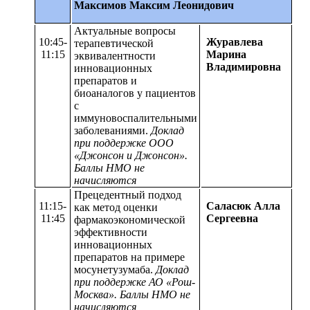
Максимов Максим Леонидович
Актуальные вопросы
10:45-
Журавлева
терапевтической
11:15
Марина
эквивалентности
Владимировна
инновационных
препаратов и
биоаналогов у пациентов
с
иммуновоспалительными
заболеваниями.
Доклад
при поддержке ООО
«Джонсон и Джонсон».
Баллы НМО не
начисляются
Прецедентный подход
11:15-
Саласюк Алла
как метод оценки
11:45
Сергеевна
фармакоэкономической
эффективности
инновационных
препаратов на примере
мосунетузумаба.
Доклад
при поддержке АО «Рош-
Москва». Баллы НМО не
начисляются