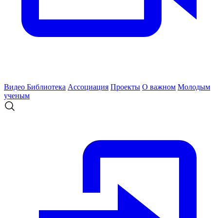
Видео
Библиотека
Ассоциация
Проекты
О важном
Молодым
ученым