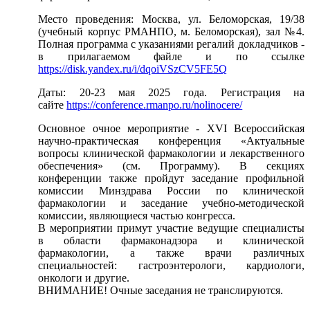
Место проведения: Москва, ул. Беломорская, 19/38
(учебный корпус РМАНПО, м. Беломорская), зал №4.
Полная программа с указаниями регалий докладчиков -
в прилагаемом файле и по ссылке
https://disk.yandex.ru/i/dqoiVSzCV5FE5Q
Даты: 20-23 мая 2025 года. Регистрация на
сайте
https://conference.rmanpo.ru/nolinocere/
Основное очное мероприятие - XVI Всероссийская
научно-практическая конференция «Актуальные
вопросы клинической фармакологии и лекарственного
обеспечения» (см. Программу). В секциях
конференции также пройдут заседание профильной
комиссии Минздрава России по клинической
фармакологии и заседание учебно-методической
комиссии, являющиеся частью конгресса.
В мероприятии примут участие ведущие специалисты
в области фармаконадзора и клинической
фармакологии, а также врачи различных
специальностей: гастроэнтерологи, кардиологи,
онкологи и другие.
ВНИМАНИЕ! Очные заседания не транслируются.