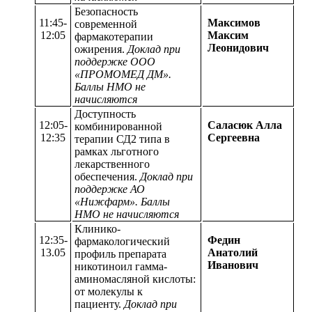
Безопасность
11:45-
Максимов
современной
12:05
Максим
фармакотерапии
Леонидович
ожирения.
Доклад при
поддержке ООО
«ПРОМОМЕД ДМ».
Баллы НМО не
начисляются
Доступность
12:05-
Саласюк Алла
комбинированной
12:35
Сергеевна
терапии СД2 типа в
рамках льготного
лекарственного
обеспечения.
Доклад при
поддержке АО
«Нижфарм». Баллы
НМО не начисляются
Клинико-
12:35-
Федин
фармакологический
13.05
Анатолий
профиль препарата
Иванович
никотиноил гамма-
аминомасляной кислоты:
от молекулы к
пациенту.
Доклад при