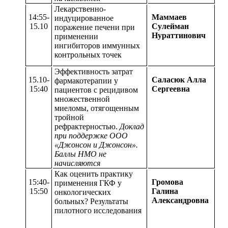
Лекарственно-
14:55-
Маммаев
индуцированное
15.10
Сулейман
поражение печени при
Нураттинович
применении
ингибиторов иммунных
контрольных точек
Эффективность затрат
15.10-
Саласюк Алла
фармакотерапии у
15:40
Сергеевна
пациентов с рецидивом
множественной
миеломы, отягощенным
тройной
рефрактерностью.
Доклад
при поддержке ООО
«Джонсон и Джонсон».
Баллы НМО не
начисляются
Как оценить практику
15:40-
Громова
применения ГКФ у
15:50
Галина
онкологических
Александровна
больных? Результаты
пилотного исследования