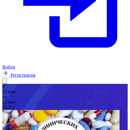
Войти
Регистрация
с
22 мая
по
23 мая
2025 г