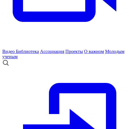
Видео
Библиотека
Ассоциация
Проекты
О важном
Молодым
ученым