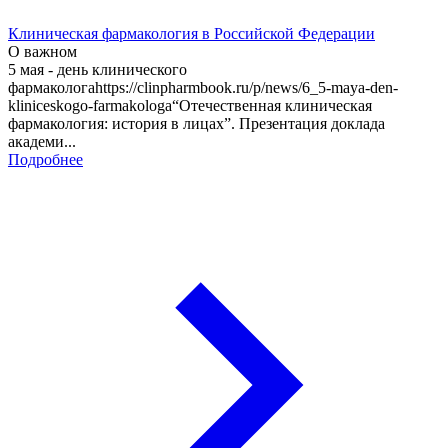
Клиническая фармакология в Российской Федерации
О важном
5 мая - день клинического
фармакологаhttps://clinpharmbook.ru/p/news/6_5-maya-den-
kliniceskogo-farmakologa“Отечественная клиническая
фармакология: история в лицах”. Презентация доклада
академи...
Подробнее