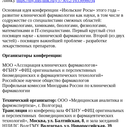
Линк):
https://my.mts-link.ru/j/375012/1633698054
Основная идея конференции «Июльские Росы» этого года –
развитие клинической фармакологии как науки, в том числе в
содружестве со специалистами смежных областей:
фармакологами, химиками, биологами, физиологами,
математиками и IT-специалистами. Первый круглый стол
посвящен науке - клинической фармакологии. Второй (из двух
частей) - посвящен важнейшей проблеме - разработке
лекарственных препаратов.
Организаторы конференции:
МОО «Ассоциация клинических фармакологов»
ФГБНУ «ФИЦ оригинальных и перспективных
биомедицинских и фармацевтических технологий»
Российское научное общество фармакологов
Профильная комиссия Минздрава России по клинической
фармакологии
Технический организатор:
ООО «Медицинская аналитика и
фармэкспертиза», г. Волгоград
Трансляция
из конференц-зала ФГБНУ «ФИЦ оригинальных
и перспективных биомедицинских и фармацевтических
технологий»,
Москва, ул. Балтийская, 8
, и зала заседаний
НЦИЛС ВолгГМУ,
Волгоград, ул. Новороссийская, 39
.