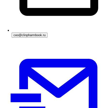
ceo@clinpharmbook.ru