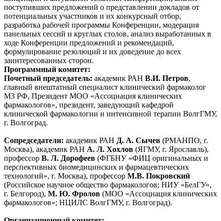
поступивших предложений о представлении докладов от
потенциальных участников и их конкурсный отбор,
разработка рабочей программы Конференции, модерация
панельных сессий и круглых столов, анализ выработанных в
ходе Конференции предложений и рекомендаций,
формулирование резолюций и их доведение до всех
заинтересованных сторон.
Программный комитет:
Почетный председатель:
академик РАН
В.И. Петров
,
главный внештатный специалист клинический фармаколог
МЗ РФ, Президент МОО «Ассоциация клинических
фармакологов», президент, заведующий кафедрой
клинической фармакологии и интенсивной терапии ВолгГМУ,
г. Волгоград.
Сопредседатели:
академик РАН
Д. А. Сычев
(РМАНПО, г.
Москва), академик РАН
А. Л. Хохлов
(ЯГМУ, г. Ярославль),
профессор
В. Л. Дорофеев
(ФГБНУ «ФИЦ оригинальных и
перспективных биомедицинских и фармацевтических
технологий», г. Москва), профессор
М.В. Покровский
(Российское научное общество фармакологов; НИУ «БелГУ»,
г. Белгород),
М. Ю. Фролов
(МОО «Ассоциация клинических
фармакологов»; НЦИЛС ВолгГМУ, г. Волгоград).
Организационный комитет: