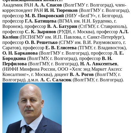
Академик РАН
А. А. Спасов
(ВолгГМУ г. Волгоград), член-
корреспондент РАН
И. Н. Тюренков
(ВолгГМУ г. Волгоград),
профессор
М. В. Покровский
(НИУ «БелГУ», г. Белгород),
профессор
Г.А. Батищева
(ВГМА им. Н.Н. Бурденко, г.
Воронеж), профессор
В. А. Батурин
(СтГМУ, г. Ставрополь),
профессор
С. К. Зырянов
(РУДН, г. Москва), профессор
А.Л.
Колбин
(ПСПбГМУ им. И.П. Павлова, г. Санкт-Петербург),
профессор
О. В. Решетько
(СГМУ им. В.И. Разумовского, г.
Саратов), профессор
Е. В. Елисеева
(ТГМУ, г. Владивосток),
О. Н. Барканова
(ВолгГМУ г. Волгоград), профессор
Л. Е.
Бородкина
(ВолгГМУ, г. Волгоград), профессор
В. Н.
Перфилова
(ВолгГМУ, г. Волгоград),
Н. А. Авксентьев
,
(НИФИ Минфина России, ООО «Хелс энд Маркет Аксесс
Консалтинг», г. Москва), доцент
В. А. Рогов
(ВолгГМУ, г.
Волгоград), д.м.н.
А. С. Саласюк
(ВолгГМУ, г. Волгоград).