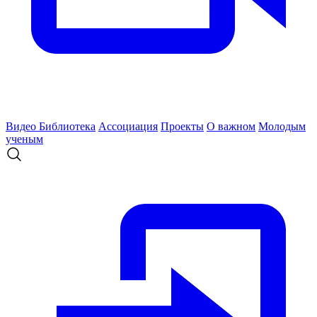
Видео
Библиотека
Ассоциация
Проекты
О важном
Молодым
ученым