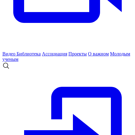
Видео
Библиотека
Ассоциация
Проекты
О важном
Молодым
ученым